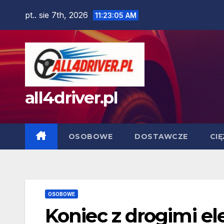
Skip
pt.. sie 7th, 2026
11:23:06 AM
to
content
all4driver.pl
OSOBOWE
DOSTAWCZE
CI
OSOBOWE
Koniec z drogimi e