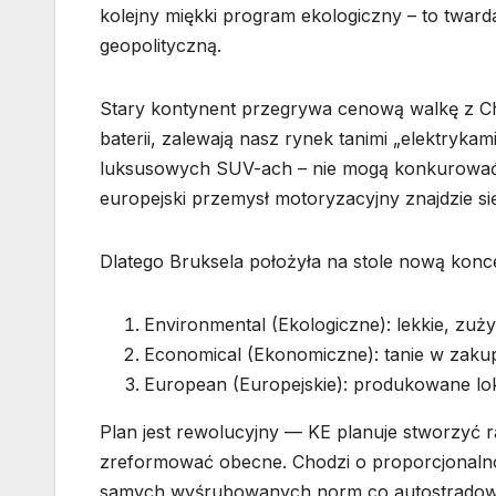
kolejny miękki program ekologiczny – to twa
geopolityczną.
Stary kontynent przegrywa cenową walkę z Ch
baterii, zalewają nasz rynek tanimi „elektryka
luksusowych SUV-ach – nie mogą konkurować. K
europejski przemysł motoryzacyjny znajdzie si
Dlatego Bruksela położyła na stole nową konc
Environmental (Ekologiczne): lekkie, zuży
Economical (Ekonomiczne): tanie w zakupie 
European (Europejskie): produkowane lok
Plan jest rewolucyjny — KE planuje stworzyć r
zreformować obecne. Chodzi o proporcjonalnoś
samych wyśrubowanych norm co autostradowa l