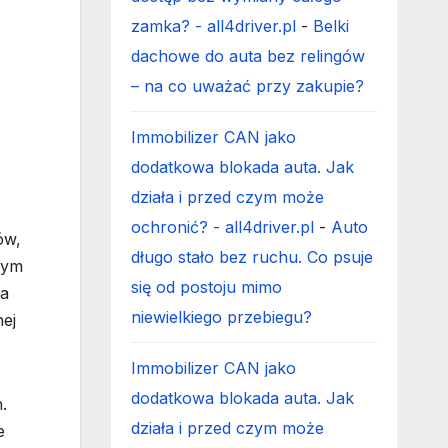
zamka? - all4driver.pl
-
Belki
dachowe do auta bez relingów
– na co uważać przy zakupie?
Immobilizer CAN jako
dodatkowa blokada auta. Jak
działa i przed czym może
ochronić? - all4driver.pl
-
Auto
ów,
długo stało bez ruchu. Co psuje
zym
się od postoju mimo
ła
niewielkiego przebiegu?
nej
Immobilizer CAN jako
dodatkowa blokada auta. Jak
.
działa i przed czym może
e