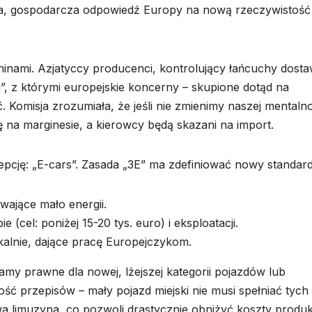
rda, gospodarcza odpowiedź Europy na nową rzeczywistość
inami. Azjatyccy producenci, kontrolujący łańcuchy dost
mi”, z którymi europejskie koncerny – skupione dotąd na
omisja zrozumiała, że jeśli nie zmienimy naszej mentalno
ę na marginesie, a kierowcy będą skazani na import.
epcję: „E-cars”. Zasada „3E” ma zdefiniować nowy standard
wające mało energii.
(cel: poniżej 15-20 tys. euro) i eksploatacji.
alnie, dające pracę Europejczykom.
amy prawne dla nowej, lżejszej kategorii pojazdów lub
ć przepisów – mały pojazd miejski nie musi spełniać tych
imuzyna, co pozwoli drastycznie obniżyć koszty produkc