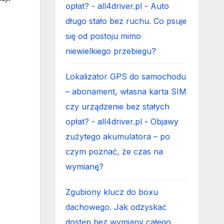
opłat? - all4driver.pl
-
Auto
długo stało bez ruchu. Co psuje
się od postoju mimo
niewielkiego przebiegu?
Lokalizator GPS do samochodu
– abonament, własna karta SIM
czy urządzenie bez stałych
opłat? - all4driver.pl
-
Objawy
zużytego akumulatora – po
czym poznać, że czas na
wymianę?
Zgubiony klucz do boxu
dachowego. Jak odzyskać
dostęp bez wymiany całego