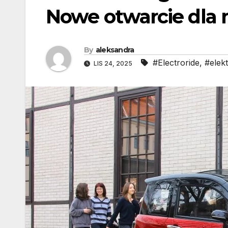
Nowe otwarcie dla
By
aleksandra
#Electroride
,
#elek
LIS 24, 2025