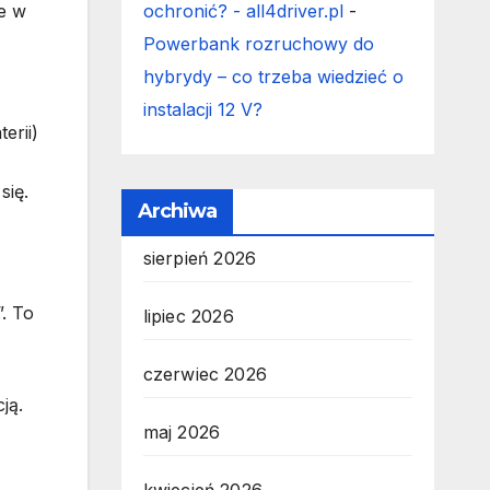
ochronić? - all4driver.pl
-
że w
Powerbank rozruchowy do
hybrydy – co trzeba wiedzieć o
instalacji 12 V?
erii)
się.
Archiwa
sierpień 2026
. To
lipiec 2026
czerwiec 2026
ją.
maj 2026
kwiecień 2026