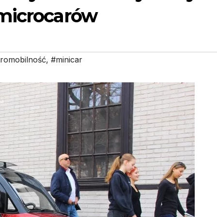
 microcarów
tromobilność
,
#minicar