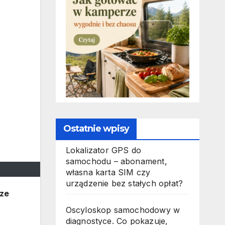
Ostatnie wpisy
Lokalizator GPS do
samochodu – abonament,
własna karta SIM czy
urządzenie bez stałych opłat?
sze
Oscyloskop samochodowy w
diagnostyce. Co pokazuje,