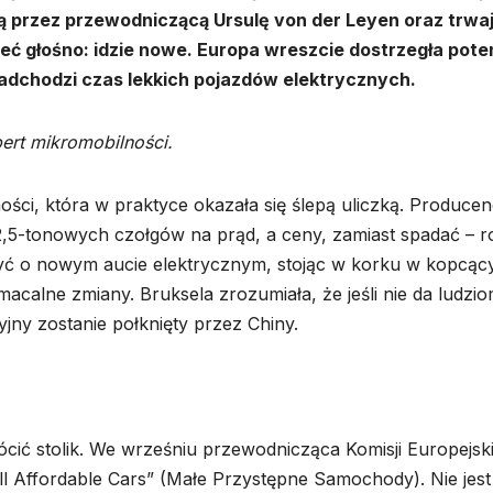
ną przez przewodniczącą Ursulę von der Leyen oraz trwa
eć głośno: idzie nowe. Europa wreszcie dostrzegła poten
adchodzi czas lekkich pojazdów elektrycznych.
pert mikromobilności.
ności, która w praktyce okazała się ślepą uliczką. Producen
2,5-tonowych czołgów na prąd, a ceny, zamiast spadać – ro
zyć o nowym aucie elektrycznym, stojąc w korku w kopcą
macalne zmiany. Bruksela zrozumiała, że jeśli nie da ludzi
yjny zostanie połknięty przez Chiny.
rócić stolik. We wrześniu przewodnicząca Komisji Europejski
ll Affordable Cars” (Małe Przystępne Samochody). Nie jest