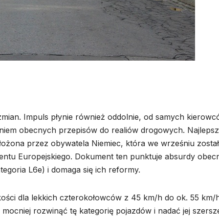
zmian. Impuls płynie również oddolnie, od samych kierowc
waniem obecnych przepisów do realiów drogowych. Najleps
złożona przez obywatela Niemiec, która we wrześniu zosta
lamentu Europejskiego. Dokument ten punktuje absurdy obec
tegoria L6e) i domaga się ich reformy.
ędkości dla lekkich czterokołowców z 45 km/h do ok. 55 km/h
 mocniej rozwinąć tę kategorię pojazdów i nadać jej szersz