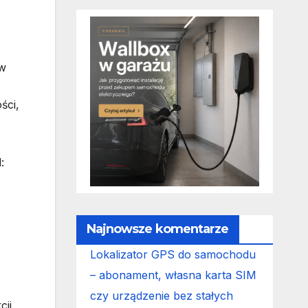
aw
ści,
:
Najnowsze komentarze
Lokalizator GPS do samochodu
– abonament, własna karta SIM
czy urządzenie bez stałych
ji.