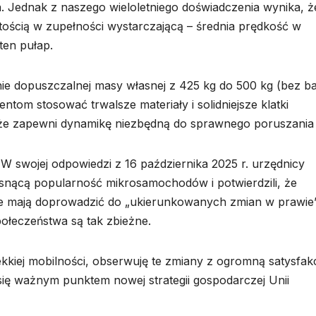
a. Jednak z naszego wieloletniego doświadczenia wynika, 
artością w zupełności wystarczającą – średnia prędkość w
ten pułap.
nie dopuszczalnej masy własnej z 425 kg do 500 kg (bez bat
tom stosować trwalsze materiały i solidniejsze klatki
kże zapewni dynamikę niezbędną do sprawnego poruszania 
 W swojej odpowiedzi z 16 października 2025 r. urzędnicy
 rosnącą popularność mikrosamochodów i potwierdzili, że
e mają doprowadzić do „ukierunkowanych zmian w prawie”
połeczeństwa są tak zbieżne.
ekkiej mobilności, obserwuję te zmiany z ogromną satysfakc
 się ważnym punktem nowej strategii gospodarczej Unii