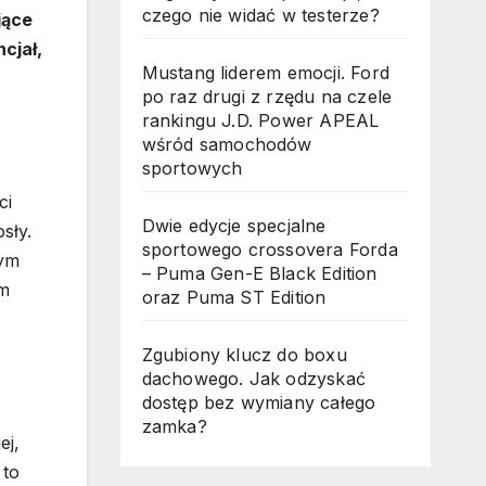
czego nie widać w testerze?
jące
cjał,
Mustang liderem emocji. Ford
po raz drugi z rzędu na czele
rankingu J.D. Power APEAL
wśród samochodów
sportowych
ci
Dwie edycje specjalne
sły.
sportowego crossovera Forda
cym
– Puma Gen-E Black Edition
om
oraz Puma ST Edition
Zgubiony klucz do boxu
dachowego. Jak odzyskać
dostęp bez wymiany całego
zamka?
ej,
 to