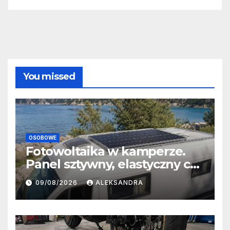
You missed
OSOBOWE
Fotowoltaika w kamperze.
Panel sztywny, elastyczny czy
przenośny?
09/08/2026
ALEKSANDRA