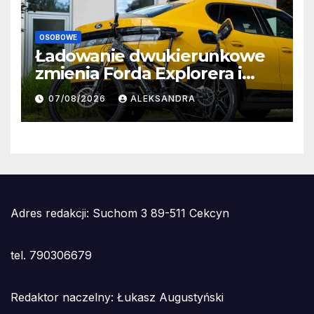
OSOBOWE
Ładowanie dwukierunkowe
zmienia Forda Explorera i
Capri w gigantyczne
07/08/2026
ALEKSANDRA
powerbanki
Adres redakcji: Suchom 3 89-511 Cekcyn
tel. 790306679
Redaktor naczelny: Łukasz Augustyński