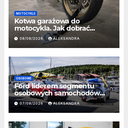
MOTOCYKLE
Kotwa garażowa do
motocykla. Jak dobrać
miejsce, łańcuch i sposób
08/08/2026
ALEKSANDRA
montażu?
OSOBOWE
Ford liderem segmentu
osobowych samochodów
elektrycznych w lipcu.
07/08/2026
ALEKSANDRA
Explorer i Capri wśród
najpopularniejszych modeli