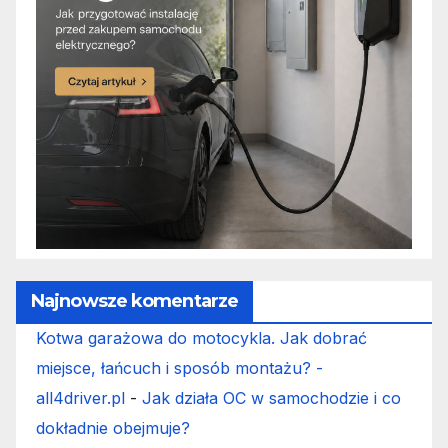
Najnowsze komentarze
Kotwa garażowa do motocykla. Jak dobrać
miejsce, łańcuch i sposób montażu? -
all4driver.pl
-
Jak działa OC w samochodzie i co
dokładnie obejmuje?