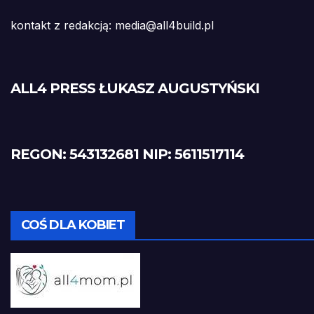
kontakt z redakcją: media@all4build.pl
ALL4 PRESS ŁUKASZ AUGUSTYŃSKI
REGON: 543132681
NIP: 5611517114
COŚ DLA KOBIET