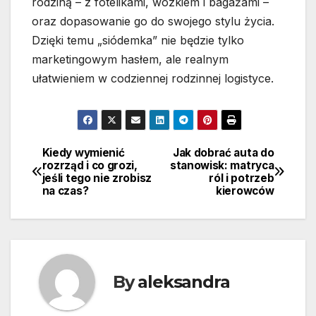
rodziną – z fotelikami, wózkiem i bagażami –
oraz dopasowanie go do swojego stylu życia.
Dzięki temu „siódemka” nie będzie tylko
marketingowym hasłem, ale realnym
ułatwieniem w codziennej rodzinnej logistyce.
Kiedy wymienić
Jak dobrać auta do
Nawigacja
rozrząd i co grozi,
stanowisk: matryca
jeśli tego nie zrobisz
ról i potrzeb
wpisu
na czas?
kierowców
By
aleksandra