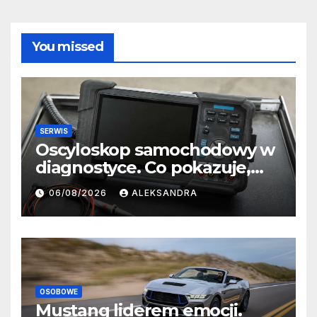
You missed
SERWIS
Oscyloskop samochodowy w
diagnostyce. Co pokazuje,
czego nie widać w testerze?
06/08/2026
ALEKSANDRA
OSOBOWE
Mustang liderem emocji.