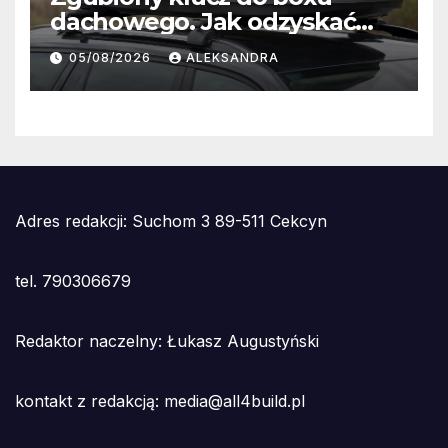
dachowego. Jak odzyskać
dostęp bez wymiany całego
05/08/2026
ALEKSANDRA
zamka?
Adres redakcji: Suchom 3 89-511 Cekcyn
tel. 790306679
Redaktor naczelny: Łukasz Augustyński
kontakt z redakcją: media@all4build.pl