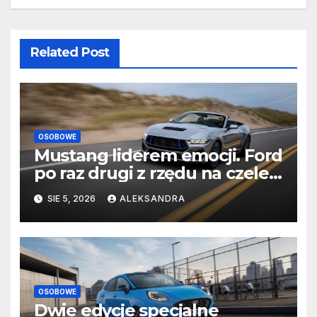
Related Post
OSOBOWE
Mustang liderem emocji. Ford
po raz drugi z rzędu na czele
rankingu J.D. Power APEAL
SIE 5, 2026
ALEKSANDRA
wśród samochodów
sportowych
OSOBOWE
Dwie edycje specjalne