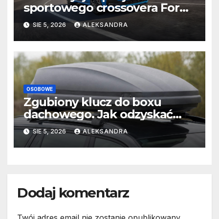
sportowego crossovera Forda
– Puma Gen-E Black Edition
SIE 5, 2026
ALEKSANDRA
oraz Puma ST Edition
OSOBOWE
Zgubiony klucz do boxu
dachowego. Jak odzyskać
dostęp bez wymiany całego
SIE 5, 2026
ALEKSANDRA
zamka?
Dodaj komentarz
Twój adres email nie zostanie opublikowany.