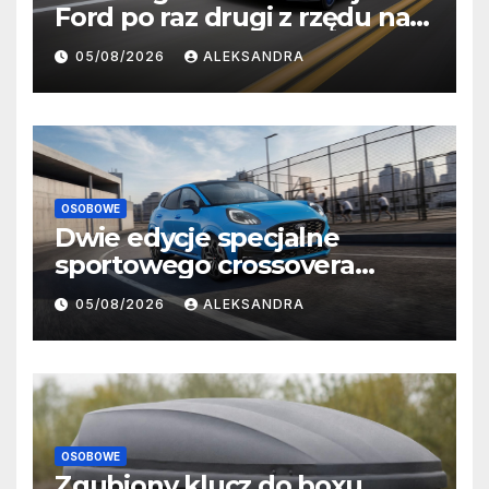
Ford po raz drugi z rzędu na
czele rankingu J.D. Power
05/08/2026
ALEKSANDRA
APEAL wśród samochodów
sportowych
OSOBOWE
Dwie edycje specjalne
sportowego crossovera
Forda – Puma Gen-E Black
05/08/2026
ALEKSANDRA
Edition oraz Puma ST Edition
OSOBOWE
Zgubiony klucz do boxu