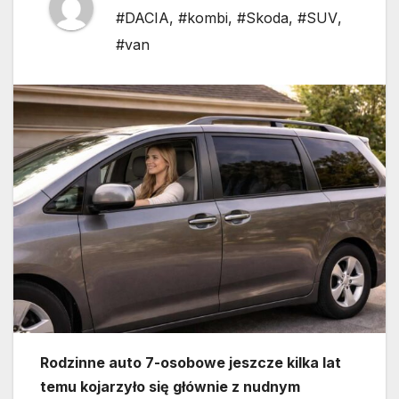
#DACIA
,
#kombi
,
#Skoda
,
#SUV
,
#van
Rodzinne auto 7-osobowe jeszcze kilka lat
temu kojarzyło się głównie z nudnym