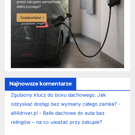
Najnowsze komentarze
Zgubiony klucz do boxu dachowego. Jak
odzyskać dostęp bez wymiany całego zamka? -
all4driver.pl
-
Belki dachowe do auta bez
relingów – na co uważać przy zakupie?