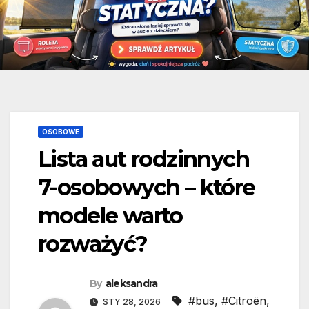
OSOBOWE
Lista aut rodzinnych
7-osobowych – które
modele warto
rozważyć?
By
aleksandra
#bus
,
#Citroën
,
STY 28, 2026