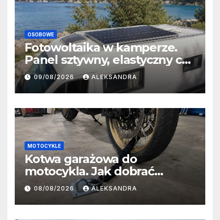
OSOBOWE
Fotowoltaika w kamperze.
Panel sztywny, elastyczny czy
przenośny?
09/08/2026
ALEKSANDRA
MOTOCYKLE
Kotwa garażowa do
motocykla. Jak dobrać
miejsce, łańcuch i sposób
08/08/2026
ALEKSANDRA
montażu?