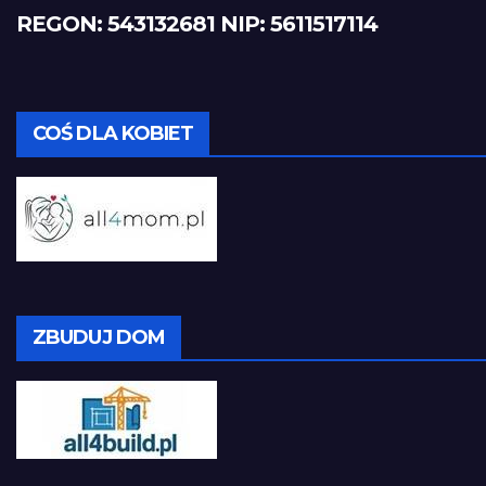
REGON: 543132681
NIP: 5611517114
COŚ DLA KOBIET
ZBUDUJ DOM