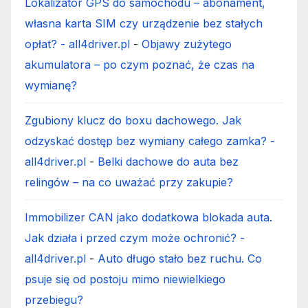
Lokalizator GPS do samochodu – abonament,
własna karta SIM czy urządzenie bez stałych
opłat? - all4driver.pl
-
Objawy zużytego
akumulatora – po czym poznać, że czas na
wymianę?
Zgubiony klucz do boxu dachowego. Jak
odzyskać dostęp bez wymiany całego zamka? -
all4driver.pl
-
Belki dachowe do auta bez
relingów – na co uważać przy zakupie?
Immobilizer CAN jako dodatkowa blokada auta.
Jak działa i przed czym może ochronić? -
all4driver.pl
-
Auto długo stało bez ruchu. Co
psuje się od postoju mimo niewielkiego
przebiegu?