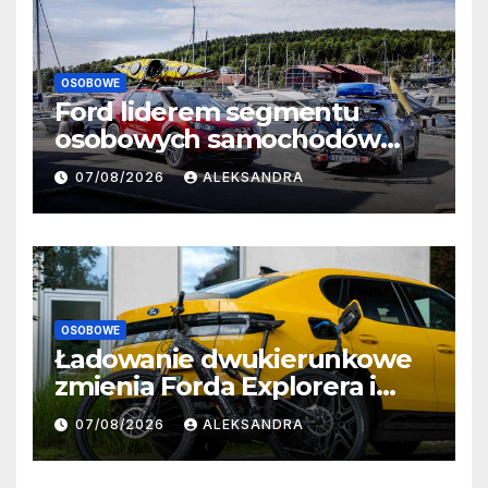
OSOBOWE
Ford liderem segmentu
osobowych samochodów
elektrycznych w lipcu.
07/08/2026
ALEKSANDRA
Explorer i Capri wśród
najpopularniejszych modeli
OSOBOWE
Ładowanie dwukierunkowe
zmienia Forda Explorera i
Capri w gigantyczne
07/08/2026
ALEKSANDRA
powerbanki