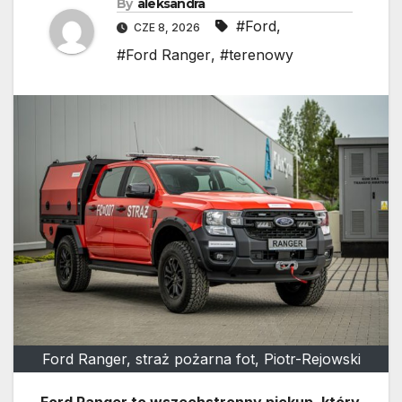
By
aleksandra
#Ford
,
CZE 8, 2026
#Ford Ranger
,
#terenowy
Ford Ranger, straż pożarna fot, Piotr-Rejowski
Ford Ranger to wszechstronny pickup, który