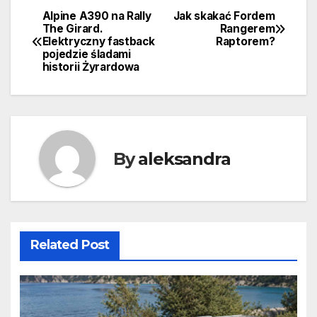
Alpine A390 na Rally
Jak skakać Fordem
Nawigacja
The Girard.
Rangerem
Elektryczny fastback
Raptorem?
wpisu
pojedzie śladami
historii Żyrardowa
By
aleksandra
Related Post