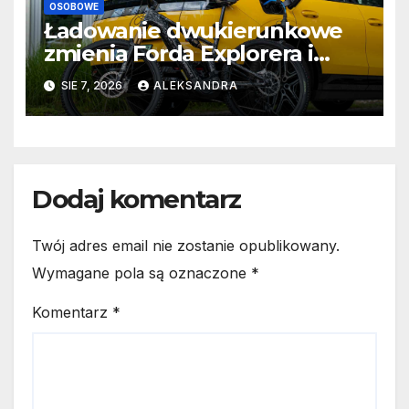
OSOBOWE
Ładowanie dwukierunkowe
zmienia Forda Explorera i
Capri w gigantyczne
SIE 7, 2026
ALEKSANDRA
powerbanki
Dodaj komentarz
Twój adres email nie zostanie opublikowany.
Wymagane pola są oznaczone
*
Komentarz
*